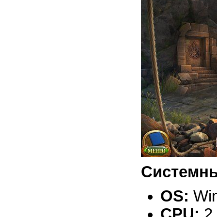
Системны
OS:
Win
CPU:
2