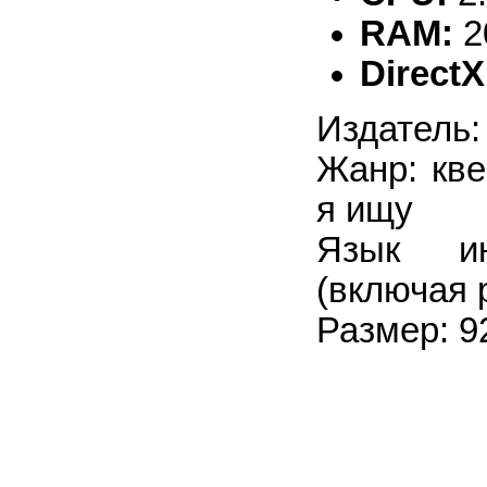
RAM:
2
DirectX
Издатель:
Жанр: кве
я ищу
Язык ин
(включая 
Размер: 9