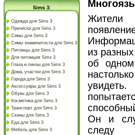
Многоязы
Sims 3:
Жители
Одежда для Sims 3
появлени
Причёски для Sims 3
Симы для Sims 3
Информац
Симы знаменитости для Sims 3
из разных
Питомцы для Sims 3
Для питомцев Sims 3
об одном
Глаза и линзы для Sims 3
настолько
Дома, участки для Sims 3
Города для Sims 3
увидет
Аксессуары для Sims 3
Обувь для Sims 3
попытае
Косметика для Sims 3
способны
Транспорт для Sims 3
Скины для Sims 3
Он и слу
Еда для Sims 3
следу
Мебель для Sims 3