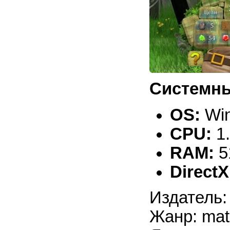
Системны
OS:
Win
CPU:
1
RAM:
5
DirectX
Издатель:
Жанр: mat