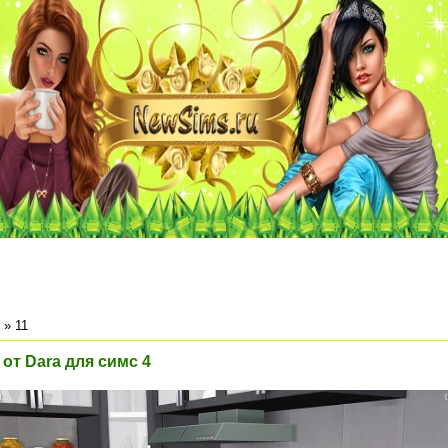
»
11
 от Dara для симс 4