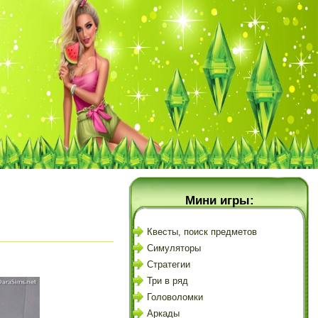
Мини игры:
Квесты, поиск предметов
Симуляторы
Стратегии
Три в ряд
Головоломки
Аркады