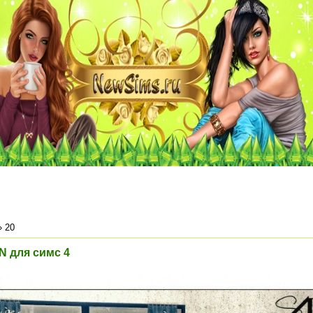
»
20
N для симс 4