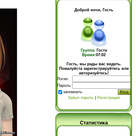
Доброй ночи, Гость
Группа:
Гости
Время:
07:02
Гость, мы рады вас видеть.
Пожалуйста зарегистрируйтесь или
авторизуйтесь!
Логин:
Пароль:
запомнить
Забыл пароль
|
Регистрация
Статистика