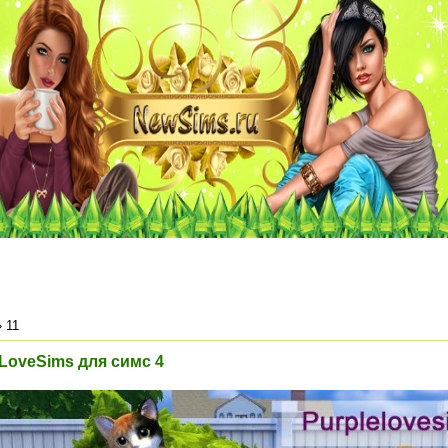
»
11
eLoveSims для симс 4