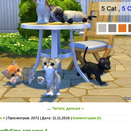
...
Читать дальше »
s 4
| Просмотров: 2072 | Дата:
11.11.2016
|
Комментарии (0)
erflySims для симс 4