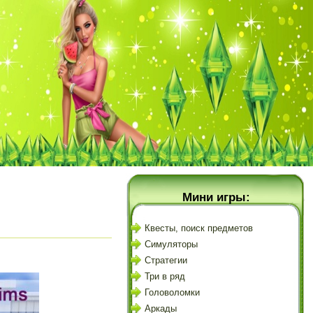
Мини игры:
Квесты, поиск предметов
Симуляторы
Стратегии
Три в ряд
Головоломки
Аркады