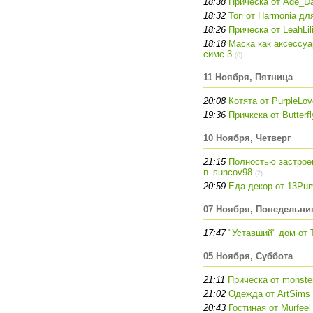
18:38
Прическа от Ade_D
18:32
Топ от Harmonia дл
18:26
Прическа от LeahLil
18:18
Маска как аксессуар
симс 3
(0)
11 Ноября, Пятница
20:08
Котята от PurpleLo
19:36
Причкска от Butterf
10 Ноября, Четверг
21:15
Полностью застрое
n_suncov98
(2)
20:59
Еда декор от 13Pum
07 Ноября, Понедельни
17:47
"Уставший" дом от 
05 Ноября, Суббота
21:11
Прическа от monste
21:02
Одежда от ArtSims
20:43
Гостиная от Murfeel