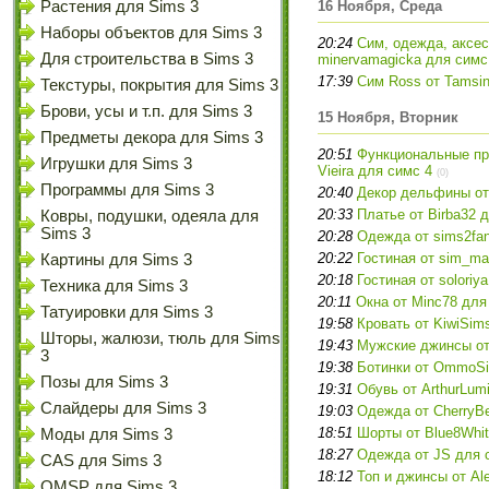
Растения для Sims 3
16 Ноября, Среда
Наборы объектов для Sims 3
20:24
Сим, одежда, аксес
Для строительства в Sims 3
minervamagicka для симс
17:39
Сим Ross от Tamsin
Текстуры, покрытия для Sims 3
Брови, усы и т.п. для Sims 3
15 Ноября, Вторник
Предметы декора для Sims 3
20:51
Функциональные при
Игрушки для Sims 3
Vieira для симс 4
(0)
Программы для Sims 3
20:40
Декор дельфины от
20:33
Платье от Birba32 
Ковры, подушки, одеяла для
Sims 3
20:28
Одежда от sims2fa
20:22
Гостиная от sim_ma
Картины для Sims 3
20:18
Гостиная от soloriy
Техника для Sims 3
20:11
Окна от Minc78 для
Татуировки для Sims 3
19:58
Кровать от KiwiSim
Шторы, жалюзи, тюль для Sims
19:43
Мужские джинсы от
3
19:38
Ботинки от OmmoSi
Позы для Sims 3
19:31
Обувь от ArthurLum
Слайдеры для Sims 3
19:03
Одежда от CherryBe
18:51
Шорты от Blue8Whit
Моды для Sims 3
18:27
Одежда от JS для 
CAS для Sims 3
18:12
Топ и джинсы от Al
OMSP для Sims 3