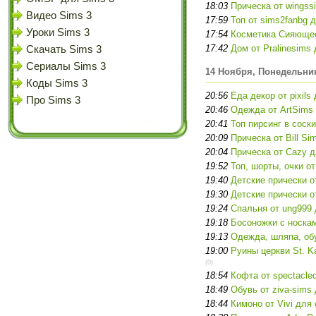
18:03
Прическа от wingss
Видео Sims 3
17:59
Топ от sims2fanbg 
Уроки Sims 3
17:54
Косметика Сияющее 
17:42
Дом от Pralinesims
Скачать Sims 3
Сериалы Sims 3
14 Ноября, Понедельни
Коды Sims 3
20:56
Еда декор от pixils
Про Sims 3
20:46
Одежда от ArtSims
20:41
Топ пирсинг в соски
20:09
Прическа от Bill Si
20:04
Прическа от Cazy д
19:52
Топ, шорты, очки от
19:40
Детские прически о
19:30
Детские прически о
19:24
Спальня от ung999 
19:18
Босоножки с носкам
19:13
Одежда, шляпа, обу
19:00
Руины церкви St. Ka
(0)
18:54
Кофта от spectacle
18:49
Обувь от ziva-sims
18:44
Кимоно от Vivi для