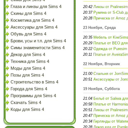
Глаза и линзы для Sims 4
20:42
Линзы от Pralinesi
20:37
Румяна от S-Club д
Скины для Sims 4
20:28
Прическа от Amoz 
Косметика для Sims 4
Аксессуары для Sims 4
23 Ноября, Среда
Обувь для Sims 4
20:35
Мебель от KiwiSims
Брови, усы и т.п. для Sims 4
20:29
Платье от BEO для
Симы знаменитости Sims 4
20:22
Одежда от Puresim
Декор для Sims 4
20:11
Платье от AveiraSi
Техника для Sims 4
22 Ноября, Вторник
Моды для Sims 4
21:00
Спальня от JomSim
Позы для Sims 4
20:51
Аксессуары от Jom
Строительство в Sims 4
Города для Sims 4
19 Ноября, Суббота
Программы для Sims 4
21:04
Бельё от Saliwa дл
Скачать Sims 4
20:58
Платье от Harmonia
Коды для Sims 4
20:51
Линзы от Pralinesi
20:47
Прическа от Amoz 
20:34
Гирлянды от Water
20:28
Декор еда от Purpl