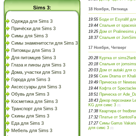
Sims 3:
18 Ноября, Пятница
19:55
Боди от EsyraM дл
Одежда для Sims 3
19:44
Спальня от spacesi
Причёски для Sims 3
19:25
Дом от Pralinesims
Симы для Sims 3
18:37
Спальня от JomSim
Симы знаменитости для Sims 3
17 Ноября, Четверг
Питомцы для Sims 3
Для питомцев Sims 3
20:28
Куртка от sims2fan
20:18
Спальня от jomsims
Глаза и линзы для Sims 3
20:03
Дом от autaki для 
Дома, участки для Sims 3
19:56
Скин Drama от Khal
Города для Sims 3
19:49
Прическа от Newse
Аксессуары для Sims 3
19:44
Кофта от Spectacle
Обувь для Sims 3
18:51
Прическа от Ade_D
18:43
Декор персонажи Le
Косметика для Sims 3
KG для симс 3
(0)
Транспорт для Sims 3
17:38
Квартира от fredbre
Скины для Sims 3
17:32
Платье от SantosFa
Еда для Sims 3
17:27
Симы Garrus Vakari
для симс 3
(0)
Мебель для Sims 3