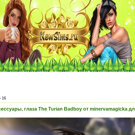
»
16
сессуары, глаза The Turian Badboy от minervamagicka дл