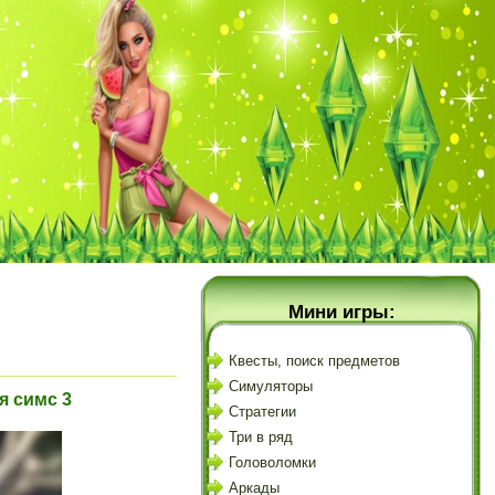
Мини игры:
Квесты, поиск предметов
Симуляторы
я симс 3
Стратегии
Три в ряд
Головоломки
Аркады