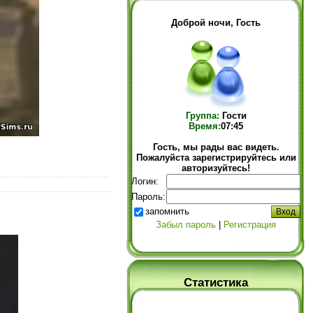
Доброй ночи, Гость
Группа:
Гости
Время:
07:45
Гость, мы рады вас видеть.
Пожалуйста зарегистрируйтесь или
авторизуйтесь!
Логин:
Пароль:
запомнить
Забыл пароль
|
Регистрация
Статистика