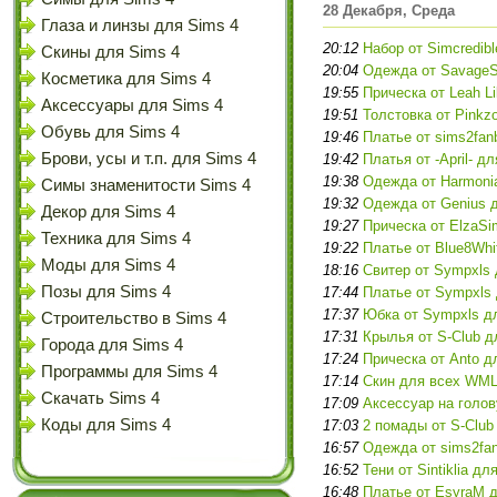
28 Декабря, Среда
Глаза и линзы для Sims 4
20:12
Набор от Simcredib
Скины для Sims 4
20:04
Одежда от SavageS
Косметика для Sims 4
19:55
Прическа от Leah Li
Аксессуары для Sims 4
19:51
Толстовка от Pinkz
Обувь для Sims 4
19:46
Платье от sims2fan
Брови, усы и т.п. для Sims 4
19:42
Платья от -April- д
19:38
Одежда от Harmoni
Симы знаменитости Sims 4
19:32
Одежда от Genius 
Декор для Sims 4
19:27
Прическа от ElzaSi
Техника для Sims 4
19:22
Платье от Blue8Whi
Моды для Sims 4
18:16
Свитер от Sympxls 
Позы для Sims 4
17:44
Платье от Sympxls 
17:37
Юбка от Sympxls д
Строительство в Sims 4
17:31
Крылья от S-Club д
Города для Sims 4
17:24
Прическа от Anto д
Программы для Sims 4
17:14
Скин для всех WMLL
Скачать Sims 4
17:09
Аксессуар на голов
Коды для Sims 4
17:03
2 помады от S-Club
16:57
Одежда от sims2fa
16:52
Тени от Sintiklia дл
16:48
Платье от EsyraM 