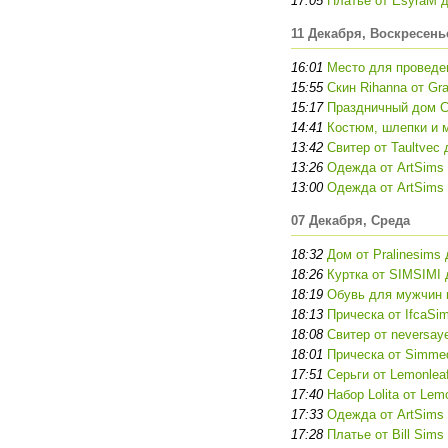
17:05
Платье от EsyraM 
11 Декабря, Воскресень
16:01
Место для проведен
15:55
Скин Rihanna от Gr
15:17
Праздничный дом Ch
14:41
Костюм, шлепки и м
13:42
Свитер от Taultvec
13:26
Одежда от ArtSims
13:00
Одежда от ArtSims
07 Декабря, Среда
18:32
Дом от Pralinesims
18:26
Куртка от SIMSIMI 
18:19
Обувь для мужчин 
18:13
Прическа от IfcaSi
18:08
Свитер от neversay
18:01
Прическа от Simme
17:51
Серьги от Lemonlea
17:40
Набор Lolita от Lem
17:33
Одежда от ArtSims
17:28
Платье от Bill Sims