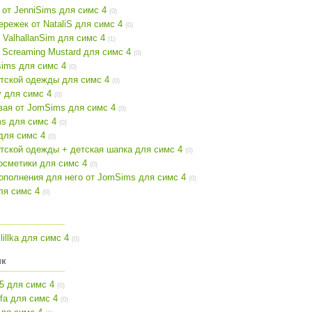
от JenniSims для симс 4
(0)
ережек от NataliS для симс 4
(0)
 ValhallanSim для симс 4
(1)
 Screaming Mustard для симс 4
(0)
sims для симс 4
(0)
етской одежды для симс 4
(0)
y для симс 4
(0)
вая от JomSims для симс 4
(0)
ms для симс 4
(0)
 для симс 4
(0)
тской одежды + детская шапка для симс 4
(0)
осметики для симс 4
(0)
ополнения для него от JomSims для симс 4
(0)
ля симс 4
(0)
lillka для симс 4
(0)
ик
5 для симс 4
(0)
ifa для симс 4
(0)