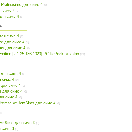
 Pralinesims для симс 4
(0)
ля симс 4
(0)
 для симс 4
(0)
е
 для симс 4
(0)
bg для симс 4
(1)
ms для симс 4
(0)
Edition [v 1.25.136.1020] PC RePack от xatab
(23)
 для симс 4
(0)
я симс 4
(0)
 для симс 4
(0)
s для симс 4
(0)
для симс 4
(0)
istmas от JomSims для симс 4
(0)
ик
ArtSims для симс 3
(0)
я симс 3
(0)