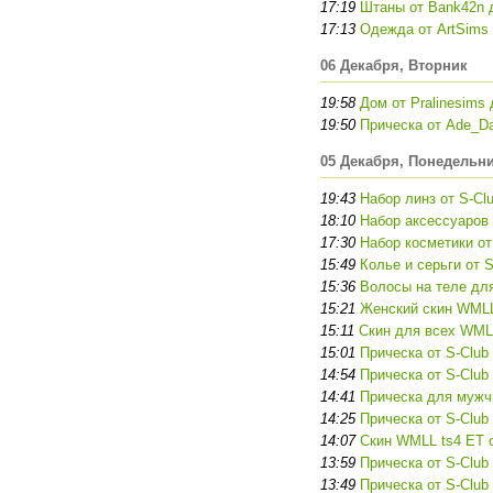
17:19
Штаны от Bank42n 
17:13
Одежда от ArtSims
06 Декабря, Вторник
19:58
Дом от Pralinesims
19:50
Прическа от Ade_D
05 Декабря, Понедельн
19:43
Набор линз от S-Cl
18:10
Набор аксессуаров 
17:30
Набор косметики от
15:49
Колье и серьги от 
15:36
Волосы на теле для
15:21
Женский скин WMLL
15:11
Скин для всех WMLL
15:01
Прическа от S-Club
14:54
Прическа от S-Club
14:41
Прическа для мужчи
14:25
Прическа от S-Club
14:07
Скин WMLL ts4 ET о
13:59
Прическа от S-Club
13:49
Прическа от S-Club