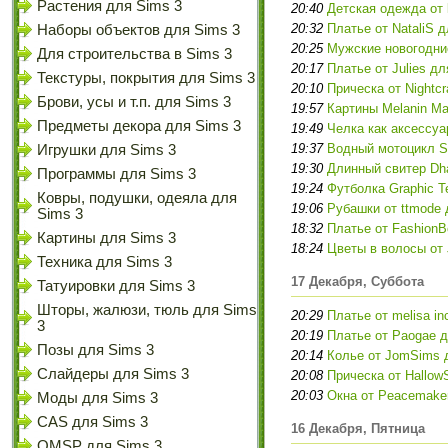
Растения для Sims 3
20:40
Детская одежда от l
20:32
Платье от NataliS 
Наборы объектов для Sims 3
20:25
Мужские новогодние
Для строительства в Sims 3
20:17
Платье от Julies дл
Текстуры, покрытия для Sims 3
20:10
Прическа от Nightcr
Брови, усы и т.п. для Sims 3
19:57
Картины Melanin Mag
Предметы декора для Sims 3
19:49
Челка как аксессуа
19:37
Водный мотоцикл Su
Игрушки для Sims 3
19:30
Длинный свитер Dha
Программы для Sims 3
19:24
Футболка Graphic T
Ковры, подушки, одеяла для
19:06
Рубашки от ttmode 
Sims 3
18:32
Платье от Fashion
Картины для Sims 3
18:24
Цветы в волосы от 
Техника для Sims 3
17 Декабря, Суббота
Татуировки для Sims 3
Шторы, жалюзи, тюль для Sims
20:29
Платье от melisa in
3
20:19
Платье от Paogae д
Позы для Sims 3
20:14
Колье от JomSims 
Слайдеры для Sims 3
20:08
Прическа от Hallow
20:03
Окна от Peacemaker
Моды для Sims 3
CAS для Sims 3
16 Декабря, Пятница
OMSP для Sims 3