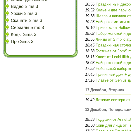
20:56
Праздничный декор 
Видео Sims 3
19:52
Колье и две пары с
Уроки Sims 3
19:38
Шляпа и накидка от
Скачать Sims 3
19:23
Набор косметики от
Сериалы Sims 3
19:10
Прическа от Hallow
19:02
Набор женской и д
Коды Sims 3
18:56
Линзы от Simpliciat
Про Sims 3
18:45
Праздничная столо
18:38
Гостиная от JomSi
18:11
Хвост от LeahLillith
18:03
Набор женской и де
17:53
Небольшой набор к
17:45
Пряничный дом + д
17:16
Платье от Genius д
13 Декабря, Вторник
19:49
Детские свитера от 
12 Декабря, Понедельн
19:39
Подушки от Annett8
18:30
Скин для лица от T