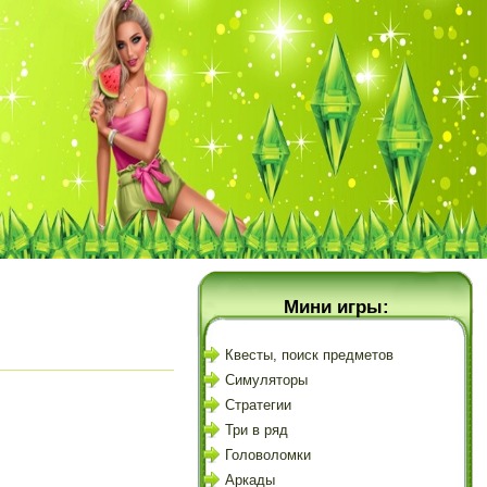
Мини игры:
Квесты, поиск предметов
Симуляторы
Стратегии
Три в ряд
Головоломки
Аркады