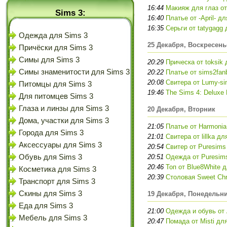
16:44
Макияж для глаз от
Sims 3:
16:40
Платье от -April- д
16:35
Серьги от tatygagg
Одежда для Sims 3
25 Декабря, Воскресень
Причёски для Sims 3
Симы для Sims 3
20:29
Прическа от toksik
Симы знаменитости для Sims 3
20:22
Платье от sims2fan
20:08
Свитера от Lumy-si
Питомцы для Sims 3
19:46
The Sims 4: Deluxe 
Для питомцев Sims 3
Глаза и линзы для Sims 3
20 Декабря, Вторник
Дома, участки для Sims 3
21:05
Платье от Harmonia
Города для Sims 3
21:01
Свитера от lillka дл
Аксессуары для Sims 3
20:54
Свитер от Puresims
Обувь для Sims 3
20:51
Одежда от Puresim
20:46
Топ от Blue8White 
Косметика для Sims 3
20:39
Столовая Sweet Chr
Транспорт для Sims 3
Скины для Sims 3
19 Декабря, Понедельн
Еда для Sims 3
21:00
Одежда и обувь от 
Мебель для Sims 3
20:47
Помада от Misti дл