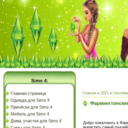
Sims 4:
Главная
»
2021
»
Сентябр
Главная страница
Одежда для Sims 4
Фармингтонские
Причёски для Sims 4
Мебель для Sims 4
Дома, участки для Sims 4
Добро пожаловать в Фарм
вырастить самый лучший
Симы для Sims 4