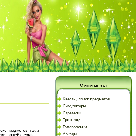
Мини игры:
Квесты, поиск предметов
Симуляторы
Стратегии
Три в ряд
Головоломки
ске предметов, так и
Аркады
 для вашей фермы,