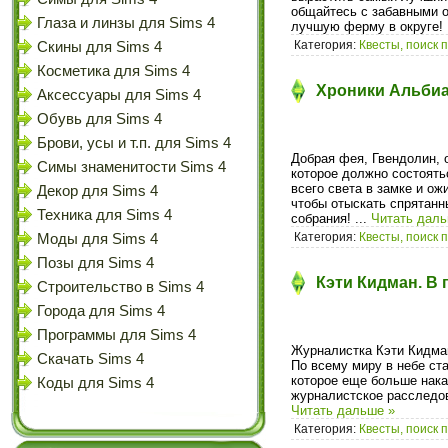
общайтесь с забавными 
Глаза и линзы для Sims 4
лучшую ферму в округе!
Категория:
Квесты, поиск 
Скины для Sims 4
Косметика для Sims 4
Хроники Альбиан
Аксессуары для Sims 4
Обувь для Sims 4
Брови, усы и т.п. для Sims 4
Добрая фея, Гвендолин, 
Симы знаменитости Sims 4
которое должно состоять
всего света в замке и о
Декор для Sims 4
чтобы отыскать спрятанн
Техника для Sims 4
собрания!
...
Читать даль
Категория:
Квесты, поиск 
Моды для Sims 4
Позы для Sims 4
Кэти Кидман. В 
Строительство в Sims 4
Города для Sims 4
Программы для Sims 4
Журналистка Кэти Кидман
Скачать Sims 4
По всему миру в небе ст
которое еще больше нака
Коды для Sims 4
журналистское расследов
Читать дальше »
Категория:
Квесты, поиск 