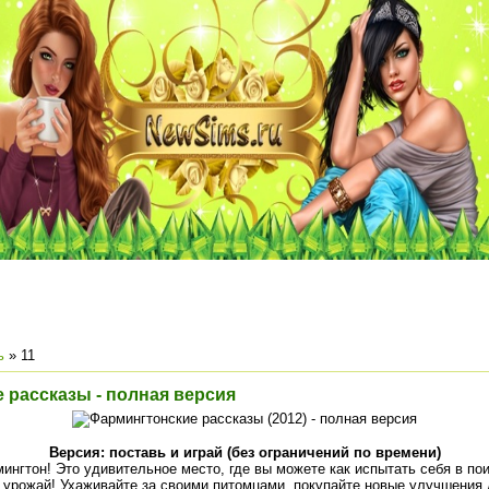
ь
»
11
 рассказы - полная версия
Версия: поставь и играй (без ограничений по времени)
ингтон! Это удивительное место, где вы можете как испытать себя в пои
 урожай! Ухаживайте за своими питомцами, покупайте новые улучшения