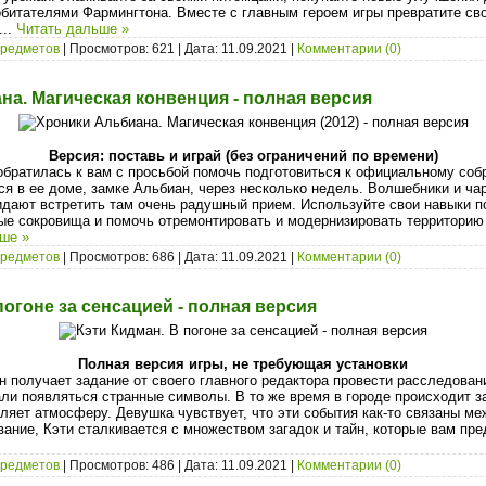
обитателями Фармингтона. Вместе с главным героем игры превратите с
...
Читать дальше »
предметов
| Просмотров: 621 | Дата:
11.09.2021
|
Комментарии (0)
а. Магическая конвенция - полная версия
Версия: поставь и играй (без ограничений по времени)
обратилась к вам с просьбой помочь подготовиться к официальному соб
ся в ее доме, замке Альбиан, через несколько недель. Волшебники и ча
жидают встретить там очень радушный прием. Используйте свои навыки п
ые сокровища и помочь отремонтировать и модернизировать территорию 
ше »
предметов
| Просмотров: 686 | Дата:
11.09.2021
|
Комментарии (0)
погоне за сенсацией - полная версия
Полная версия игры, не требующая установки
 получает задание от своего главного редактора провести расследован
али появляться странные символы. В то же время в городе происходит з
ляет атмосферу. Девушка чувствует, что эти события как-то связаны ме
ание, Кэти сталкивается с множеством загадок и тайн, которые вам пре
предметов
| Просмотров: 486 | Дата:
11.09.2021
|
Комментарии (0)