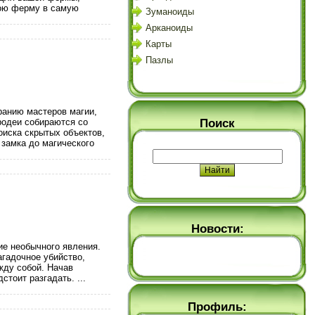
вою ферму в самую
Зуманоиды
Арканоиды
Карты
Пазлы
ранию мастеров магии,
Поиск
родеи собираются со
оиска скрытых объектов,
замка до магического
Новости:
ие необычного явления.
агадочное убийство,
жду собой. Начав
дстоит разгадать.
...
Профиль: