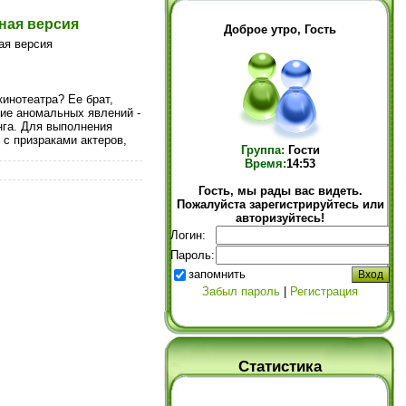
ная версия
Доброе утро, Гость
кинотеатра? Ее брат,
ние аномальных явлений -
нга. Для выполнения
 с призраками актеров,
Группа:
Гости
Время:
14:53
Гость, мы рады вас видеть.
Пожалуйста зарегистрируйтесь или
авторизуйтесь!
Логин:
Пароль:
запомнить
Забыл пароль
|
Регистрация
Статистика