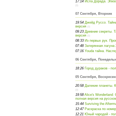
17:14
Исла Дорада. Эпизо
(0)
07 Сентября, Вторник
19:54
Джейд Руссо. Тайны
версия
(0)
09:23
Древние секреты. Т
версия
(0)
08:33
Из первых рук. Про
07:48
Затерянная лагуна 
07:16
Youda тайна. Насле
06 Сентября, Понедель
18:26
Город дураков - по
05 Сентября, Воскресен
20:58
Далекие планеты. К
(0)
19:58
Alice's Wonderland: 
полная версия на русско
15:44
Surviving the After
12:47
Раскраска по номер
12:21
Юный чародей - по