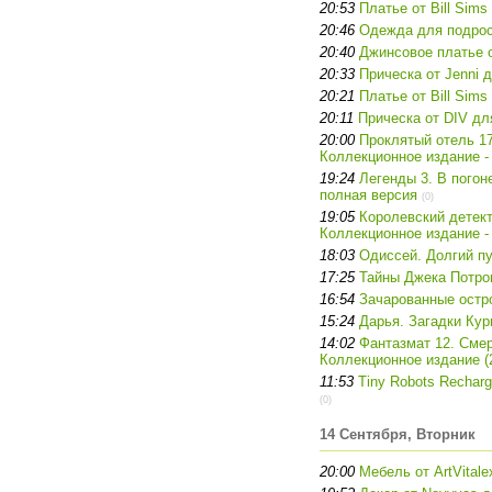
20:53
Платье от Bill Sims
20:46
Одежда для подрост
20:40
Джинсовое платье о
20:33
Прическа от Jenni 
20:21
Платье от Bill Sims
20:11
Прическа от DIV дл
20:00
Проклятый отель 17
Коллекционное издание -
19:24
Легенды 3. В погон
полная версия
(0)
19:05
Королевский детек
Коллекционное издание -
18:03
Одиссей. Долгий пу
17:25
Тайны Джека Потро
16:54
Зачарованные остро
15:24
Дарья. Загадки Кур
14:02
Фантазмат 12. Смер
Коллекционное издание (2
11:53
Tiny Robots Recharg
(0)
14 Сентября, Вторник
20:00
Мебель от ArtVitale