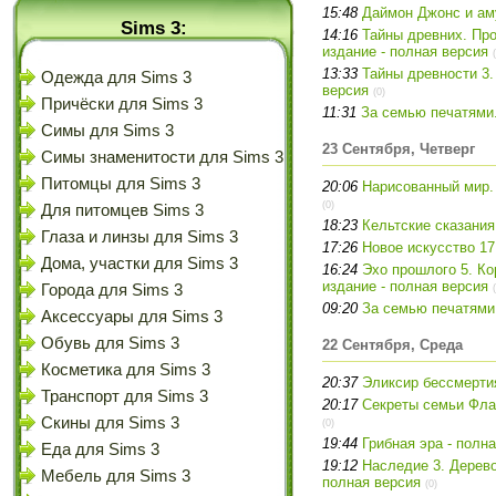
15:48
Даймон Джонс и ам
Sims 3:
14:16
Тайны древних. Пр
издание - полная версия
13:33
Тайны древности 3.
Одежда для Sims 3
версия
(0)
Причёски для Sims 3
11:31
За семью печатями.
Симы для Sims 3
23 Сентября, Четверг
Симы знаменитости для Sims 3
Питомцы для Sims 3
20:06
Нарисованный мир.
(0)
Для питомцев Sims 3
18:23
Кельтские сказания
Глаза и линзы для Sims 3
17:26
Новое искусство 17 
Дома, участки для Sims 3
16:24
Эхо прошлого 5. Ко
издание - полная версия
Города для Sims 3
09:20
За семью печатями.
Аксессуары для Sims 3
Обувь для Sims 3
22 Сентября, Среда
Косметика для Sims 3
20:37
Эликсир бессмертия
Транспорт для Sims 3
20:17
Секреты семьи Флак
Скины для Sims 3
(0)
19:44
Грибная эра - полн
Еда для Sims 3
19:12
Наследие 3. Дерево
Мебель для Sims 3
полная версия
(0)