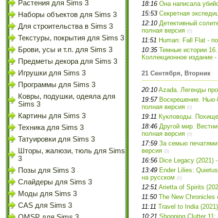
Растения для Sims 3
18:16
Она написала убийс
15:53
Секретная экспедиц
Наборы объектов для Sims 3
12:10
Детективный солите
Для строительства в Sims 3
полная версия
(0)
Текстуры, покрытия для Sims 3
11:51
Human: Fall Flat - 
Брови, усы и т.п. для Sims 3
10:35
Темные истории 16.
Коллекционное издание -
Предметы декора для Sims 3
Игрушки для Sims 3
21 Сентября, Вторник
Программы для Sims 3
20:10
Azada. Легенды про
Ковры, подушки, одеяла для
19:57
Воскрешение. Нью-
Sims 3
полная версия
(0)
Картины для Sims 3
19:11
Кукловоды. Похище
18:46
Другой мир. Вестни
Техника для Sims 3
полная версия
(0)
Татуировки для Sims 3
17:59
За семью печатями
Шторы, жалюзи, тюль для Sims
версия
(0)
3
16:56
Dice Legacy (2021) 
Позы для Sims 3
13:49
Ender Lilies: Quietu
на русском
(0)
Слайдеры для Sims 3
12:51
Arietta of Spirits (
Моды для Sims 3
11:50
The New Chronicles 
CAS для Sims 3
11:11
Travel to India (202
10:21
Shopping Clutter 11
OMSP для Sims 3