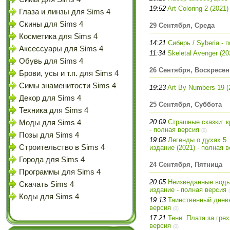
19:52
Art Coloring 2 (2021
Глаза и линзы для Sims 4
Скины для Sims 4
29 Сентября, Среда
Косметика для Sims 4
14:21
Сибирь / Syberia - 
Аксессуары для Sims 4
11:34
Skeletal Avenger (2
Обувь для Sims 4
26 Сентября, Воскресен
Брови, усы и т.п. для Sims 4
Симы знаменитости Sims 4
19:23
Art By Numbers 19 (
Декор для Sims 4
25 Сентября, Суббота
Техника для Sims 4
20:09
Страшные сказки: 
Моды для Sims 4
- полная версия
(0)
Позы для Sims 4
19:08
Легенды о духах 5.
Строительство в Sims 4
издание (2021) - полная 
Города для Sims 4
24 Сентября, Пятница
Программы для Sims 4
20:05
Неизведанные воды
Скачать Sims 4
издание - полная версия
Коды для Sims 4
19:13
Таинственный дневн
версия
(0)
17:21
Тени. Плата за гре
версия
(0)