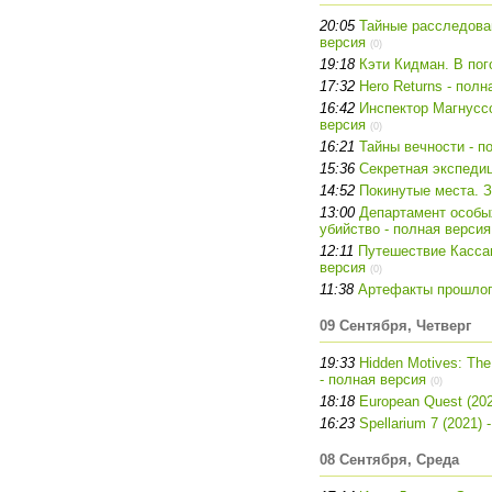
20:05
Тайные расследован
версия
(0)
19:18
Кэти Кидман. В пог
17:32
Hero Returns - полн
16:42
Инспектор Магнуссо
версия
(0)
16:21
Тайны вечности - п
15:36
Секретная экспедиц
14:52
Покинутые места. З
13:00
Департамент особы
убийство - полная версия
12:11
Путешествие Кассан
версия
(0)
11:38
Артефакты прошлого
09 Сентября, Четверг
19:33
Hidden Motives: The
- полная версия
(0)
18:18
European Quest (202
16:23
Spellarium 7 (2021)
08 Сентября, Среда