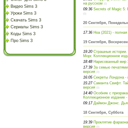
на русском
(0)
Видео Sims 3
09:36
Secrets of Magic 5:
Уроки Sims 3
(0)
Скачать Sims 3
20 Сентября, Понедель
Сериалы Sims 3
17:36
Hoa (2021) - полна
Коды Sims 3
Про Sims 3
19 Сентября, Воскресен
19:20
Страшные истории.
Морг. Коллекционное изд
18:48
Нарисованный мир 3
17:39
За семью печатями
версия
(0)
16:05
Секреты Лондона - 
15:27
Саманта Свифт. Тай
версия
(0)
14:40
Особняк с призрака
Коллекционное издание -
09:17
Даймон Джонс. Дьяв
18 Сентября, Суббота
19:39
Проклятие фараона.
версия
(0)