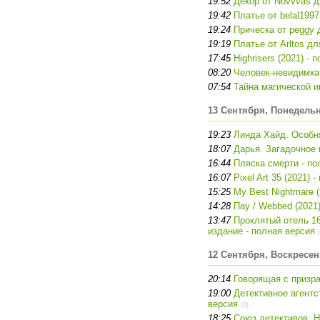
19:52
Декор от Novvvas д
19:42
Платье от belal199
19:24
Прическа от peggy 
19:19
Платье от Arltos дл
17:45
Highrisers (2021) -
08:20
Человек-невидимка 
07:54
Тайна магической и
13 Сентября, Понедель
19:23
Линда Хайд. Особня
18:07
Дарья. Загадочное 
16:44
Пляска смерти - по
16:07
Pixel Art 35 (2021)
15:25
My Best Nightmare 
14:28
Пау / Webbed (2021
13:47
Проклятый отель 1
издание - полная версия
12 Сентября, Воскресен
20:14
Говорящая с призра
19:00
Детективное агентс
версия
(0)
18:25
Союз детективов. Н