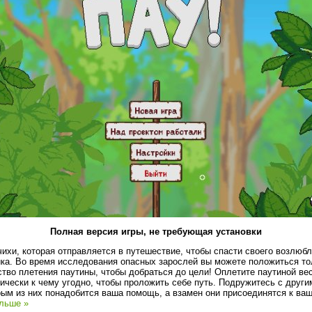
Полная версия игры, не требующая установки
чихи, которая отправляется в путешествие, чтобы спасти своего возлюб
а. Во время исследования опасных зарослей вы можете положиться тол
ство плетения паутины, чтобы добраться до цели! Оплетите паутиной ве
тически к чему угодно, чтобы проложить себе путь. Подружитесь с друг
рым из них понадобится ваша помощь, а взамен они присоединятся к ва
льше »