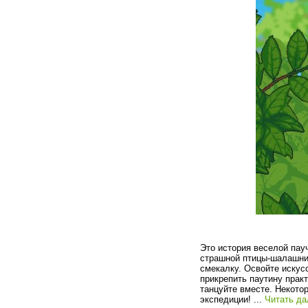
Это история веселой пау
страшной птицы-шалашник
смекалку. Освойте искус
прикрепить паутину прак
танцуйте вместе. Некото
экспедиции!
...
Читать да