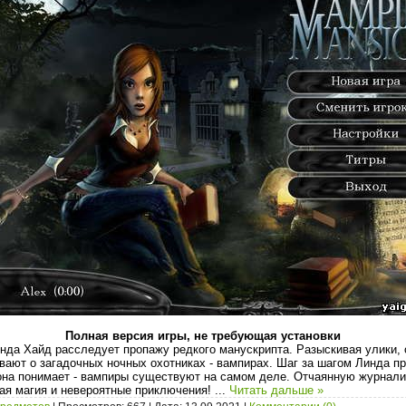
Полная версия игры, не требующая установки
да Хайд расследует пропажу редкого манускрипта. Разыскивая улики, 
ывают о загадочных ночных охотниках - вампирах. Шаг за шагом Линда пр
она понимает - вампиры существуют на самом деле. Отчаянную журнали
ая магия и невероятные приключения!
...
Читать дальше »