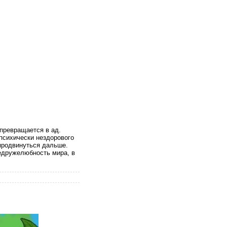
 превращается в ад.
психически нездорового
 продвинуться дальше.
недружелюбность мира, в