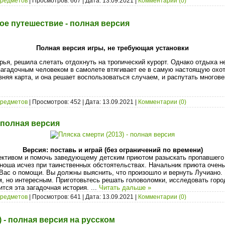
предметов
| Просмотров: 667 | Дата:
13.09.2021
|
Комментарии (0)
ое путешествие - полная версия
Полная версия игры, не требующая установки
арья, решила слетать отдохнуть на тропический курорт. Однако отдыха н
загадочным человеком в самолете втягивает ее в самую настоящую охо
вняя карта, и она решает воспользоваться случаем, и распутать многов
предметов
| Просмотров: 452 | Дата:
13.09.2021
|
Комментарии (0)
 полная версия
Версия: поставь и играй (без ограничений по времени)
ективом и помочь заведующему детским приютом разыскать пропавшего
юноша исчез при таинственных обстоятельствах. Начальник приюта очень
Вас о помощи. Вы должны выяснить, что произошло и вернуть Лучиано.
, но интересным. Приготовьтесь решать головоломки, исследовать город
ится эта загадочная история.
...
Читать дальше »
предметов
| Просмотров: 641 | Дата:
13.09.2021
|
Комментарии (0)
21) - полная версия на русском