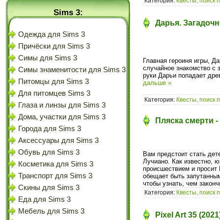
Категория:
Квесты, поиск 
Sims 3:
Дарья. Загадочн
Одежда для Sims 3
Причёски для Sims 3
Симы для Sims 3
Главная героиня игры, Д
случайное знакомство с 
Симы знаменитости для Sims 3
руки Дарьи попадает дре
Питомцы для Sims 3
дальше »
Для питомцев Sims 3
Категория:
Квесты, поиск 
Глаза и линзы для Sims 3
Дома, участки для Sims 3
Пляска смерти -
Города для Sims 3
Аксессуары для Sims 3
Обувь для Sims 3
Вам предстоит стать дет
Лучиано. Как известно, 
Косметика для Sims 3
происшествием и просит 
Транспорт для Sims 3
обещает быть запутанным
чтобы узнать, чем законч
Скины для Sims 3
Категория:
Квесты, поиск 
Еда для Sims 3
Мебель для Sims 3
Pixel Art 35 (20