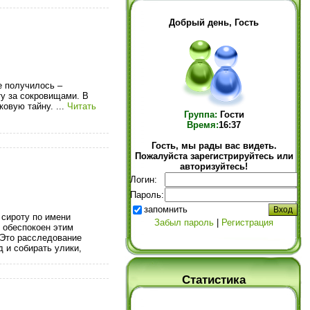
Добрый день, Гость
е получилось –
ту за сокровищами. В
ековую тайну.
...
Читать
Группа:
Гости
Время:
16:37
Гость, мы рады вас видеть.
Пожалуйста зарегистрируйтесь или
авторизуйтесь!
Логин:
Пароль:
запомнить
 сироту по имени
Забыл пароль
|
Регистрация
 обеспокоен этим
 Это расследование
 и собирать улики,
Статистика