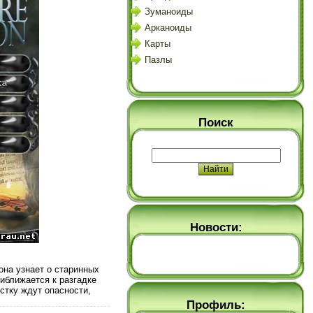
Зуманоиды
Арканоиды
Карты
Пазлы
Поиск
Новости:
она узнает о старинных
иближается к разгадке
стку ждут опасности,
Профиль: