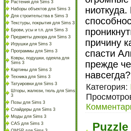
Растения для Sims 3
ниоткуда.
Наборы объектов для Sims 3
Для строительства в Sims 3
способнос
Текстуры, покрытия для Sims 3
проникнут
Брови, усы и т.п. для Sims 3
Предметы декора для Sims 3
причину к
Игрушки для Sims 3
спасти Ал
Программы для Sims 3
Ковры, подушки, одеяла для
прежде че
Sims 3
Картины для Sims 3
навсегда?
Техника для Sims 3
Татуировки для Sims 3
Категория:
Шторы, жалюзи, тюль для Sims
Просмотров
3
Позы для Sims 3
Комментари
Слайдеры для Sims 3
Моды для Sims 3
Puzzle 
CAS для Sims 3
OMSP для Sims 3