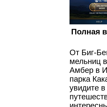
Полная в
От Биг-Бе
мельниц в
Амбер в И
парка Как
увидите в
путешеств
интересны