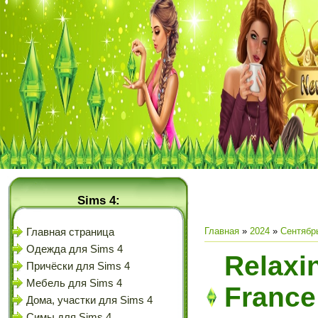
Sims 4:
Главная
»
2024
»
Сентябр
Главная страница
Одежда для Sims 4
Relaxi
Причёски для Sims 4
Мебель для Sims 4
France 
Дома, участки для Sims 4
Симы для Sims 4