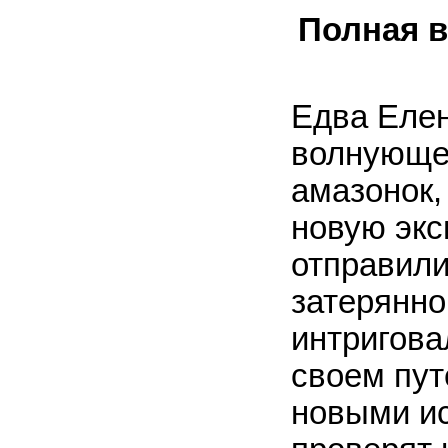
Полная в
Едва Елен
волнующег
амазонок,
новую экс
отправили
затерянно
интригова
своем пут
новыми и