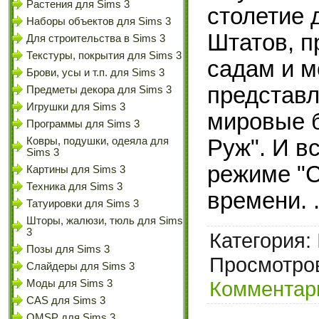
Растения для Sims 3
столетие 
Наборы объектов для Sims 3
Штатов, п
Для строительства в Sims 3
Текстуры, покрытия для Sims 3
садам и м
Брови, усы и т.п. для Sims 3
представ
Предметы декора для Sims 3
Игрушки для Sims 3
мировые б
Программы для Sims 3
Ковры, подушки, одеяла для
Руж". И в
Sims 3
режиме "С
Картины для Sims 3
Техника для Sims 3
времени.
Татуировки для Sims 3
Шторы, жалюзи, тюль для Sims
3
Категория:
Позы для Sims 3
Просмотров
Слайдеры для Sims 3
Комментари
Моды для Sims 3
CAS для Sims 3
OMSP для Sims 3