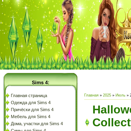
Sims 4:
Главная
»
2025
»
Июль
»
Главная страница
Одежда для Sims 4
Hallow
Причёски для Sims 4
Мебель для Sims 4
Collect
Дома, участки для Sims 4
Симы для Sims 4