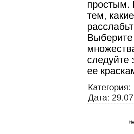
простым. 
тем, каки
расслабьт
Выберите 
множества
следуйте 
ее краска
Категория:
Дата:
29.07
Ne