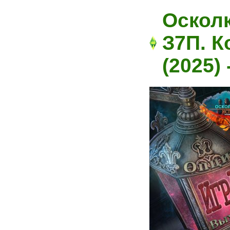
Оскол
З7П. К
(2025)