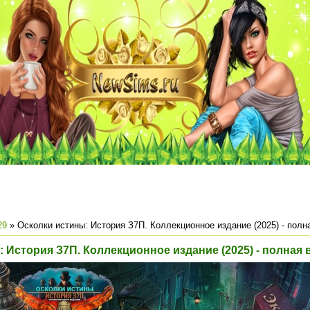
29
» Осколки истины: История З7П. Коллекционное издание (2025) - полн
 История З7П. Коллекционное издание (2025) - полная 