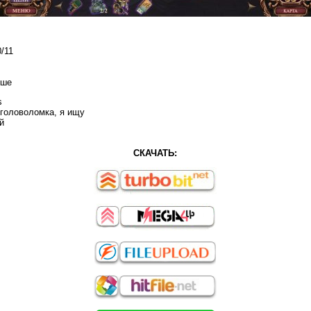
/11
ыше
s
 головоломка, я ищу
й
СКАЧАТЬ: