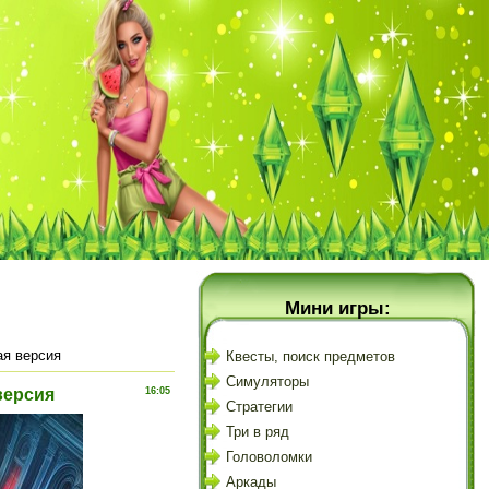
Мини игры:
ая версия
Квесты, поиск предметов
Симуляторы
версия
16:05
Стратегии
Три в ряд
Головоломки
Аркады