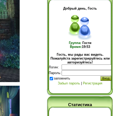
Добрый день, Гость
Группа:
Гости
Время:
19:53
Гость, мы рады вас видеть.
Пожалуйста зарегистрируйтесь или
авторизуйтесь!
Логин:
Пароль:
запомнить
Забыл пароль
|
Регистрация
Статистика