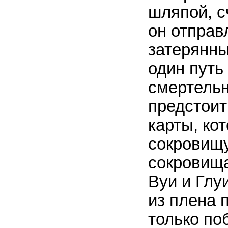
шляпой, с
он отправ
затерянны
один путь
смертельн
предстоит
карты, ко
сокровищу
сокровища
Вуи и Глу
из плена 
только по