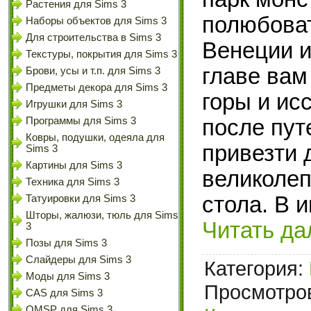
Растения для Sims 3
полюбоват
Наборы объектов для Sims 3
Для строительства в Sims 3
Венеции и
Текстуры, покрытия для Sims 3
главе вам
Брови, усы и т.п. для Sims 3
Предметы декора для Sims 3
горы и ис
Игрушки для Sims 3
после пут
Программы для Sims 3
Ковры, подушки, одеяла для
привезти 
Sims 3
Картины для Sims 3
великолеп
Техника для Sims 3
стола. В 
Татуировки для Sims 3
Шторы, жалюзи, тюль для Sims
Читать да
3
Позы для Sims 3
Слайдеры для Sims 3
Категория:
Моды для Sims 3
Просмотров
CAS для Sims 3
OMSP для Sims 3