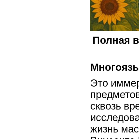
Полная в
Многоязы
Это иммер
предметов
сквозь вр
исследов
жизнь ма