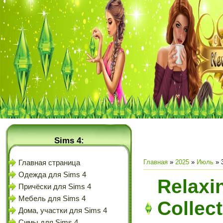
Sims 4:
Главная
»
2025
»
Июль
»
Главная страница
Одежда для Sims 4
Relaxin
Причёски для Sims 4
Мебель для Sims 4
Collect
Дома, участки для Sims 4
Симы для Sims 4