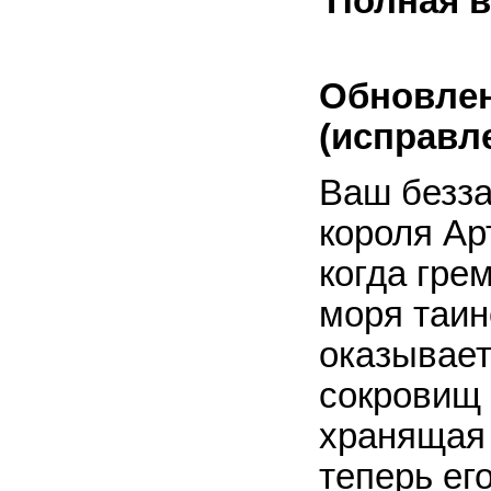
Полная в
Обновлен
(исправл
Ваш безза
короля Ар
когда гре
моря таин
оказывает
сокровищ 
хранящая 
теперь ег