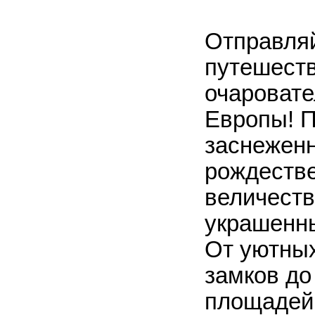
Отправляй
путешест
очароват
Европы! П
заснежен
рождеств
величеств
украшенн
От уютных
замков до
площадей