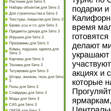
Растения для Sims 3
подарки и
Наборы объектов для Sims 3
Для строительства в Sims 3
Калифорни
Текстуры, покрытия для Sims 3
время мал
Брови, усы и т.п. для Sims 3
Предметы декора для Sims 3
готовятся 
Игрушки для Sims 3
делают м
Программы для Sims 3
Ковры, подушки, одеяла для
украшают 
Sims 3
Картины для Sims 3
участвуют
Техника для Sims 3
акциях и 
Татуировки для Sims 3
Шторы, жалюзи, тюль для Sims
которые н
3
Позы для Sims 3
Прогуляйт
Слайдеры для Sims 3
ярмаркам,
Моды для Sims 3
CAS для Sims 3
Центральн
OMSP для Sims 3