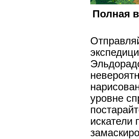
Полная в
Отправляй
экспедици
Эльдорадо
невероятн
нарисован
уровне сп
постарайт
искатели 
замаскиро