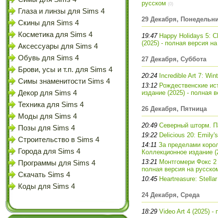
русском
(0)
Глаза и линзы для Sims 4
29 Декабря, Понедельн
Скины для Sims 4
Косметика для Sims 4
19:47
Happy Holidays 5: Ch
(2025) - полная версия н
Аксессуары для Sims 4
Обувь для Sims 4
27 Декабря, Суббота
Брови, усы и т.п. для Sims 4
20:24
Incredible Art 7: Wi
Симы знаменитости Sims 4
13:12
Рождественские ист
Декор для Sims 4
издание (2025) - полная 
Техника для Sims 4
26 Декабря, Пятница
Моды для Sims 4
20:49
Северный шторм. Па
Позы для Sims 4
19:22
Delicious 20: Emily'
Строительство в Sims 4
14:11
За пределами корол
Города для Sims 4
Коллекционное издание (2
13:21
Монтгомери Фокс 2 
Программы для Sims 4
полная версия на русско
Скачать Sims 4
10:45
Heartreasure: Stella
Коды для Sims 4
24 Декабря, Среда
18:29
Video Art 4 (2025) -