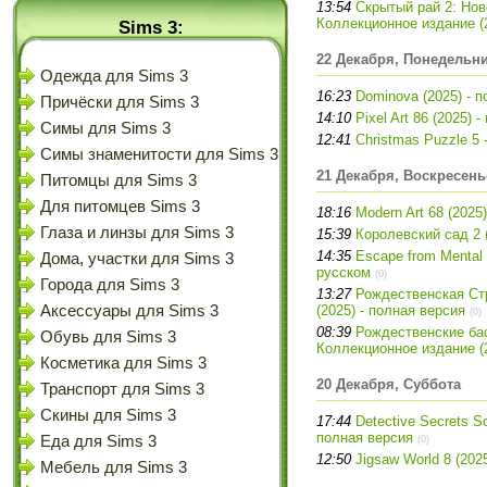
13:54
Скрытый рай 2: Но
Коллекционное издание (2
Sims 3:
22 Декабря, Понедельн
Одежда для Sims 3
16:23
Dominova (2025) - 
Причёски для Sims 3
14:10
Pixel Art 86 (2025)
Симы для Sims 3
12:41
Christmas Puzzle 5 
Симы знаменитости для Sims 3
21 Декабря, Воскресень
Питомцы для Sims 3
Для питомцев Sims 3
18:16
Modern Art 68 (2025
Глаза и линзы для Sims 3
15:39
Королевский сад 2 
14:35
Escape from Mental 
Дома, участки для Sims 3
русском
(0)
Города для Sims 3
13:27
Рождественская Ст
Аксессуары для Sims 3
(2025) - полная версия
(0)
08:39
Рождественские бас
Обувь для Sims 3
Коллекционное издание (2
Косметика для Sims 3
20 Декабря, Суббота
Транспорт для Sims 3
Скины для Sims 3
17:44
Detective Secrets Sol
полная версия
Еда для Sims 3
(0)
12:50
Jigsaw World 8 (202
Мебель для Sims 3