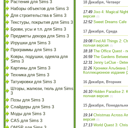
Растения для Sims 3
18 Декабря, Четверг
Наборы объектов для Sims 3
17:49
Jixo 4: Magical Night
Для строительства в Sims 3
версия
(0)
12:52
Sweet Dreams Cafe 
Текстуры, покрытия для Sims 3
Брови, усы и т.п. для Sims 3
17 Декабря, Среда
Предметы декора для Sims 3
19:08
Find All Things 2: Ch
Игрушки для Sims 3
полная версия
(0)
Программы для Sims 3
18:18
The Office Quest - 
Ковры, подушки, одеяла для
16:59
The Gardens Betwee
Sims 3
12:31
Jenny LeClue - Dete
Картины для Sims 3
11:26
Хроники Альбиана 3
Коллекционное издание (2
Техника для Sims 3
Татуировки для Sims 3
16 Декабря, Вторник
Шторы, жалюзи, тюль для Sims
16:10
Hidden Paradise 2: Ki
3
полная версия
(0)
Позы для Sims 3
15 Декабря, Понедельн
Слайдеры для Sims 3
Моды для Sims 3
19:14
Christmas Across Ame
версия
CAS для Sims 3
(0)
17:13
World Quest 3: Chri
OMSP для Sims 3