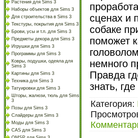
Растения для Sims 3
проработ
Наборы объектов для Sims 3
сценах и 
Для строительства в Sims 3
Текстуры, покрытия для Sims 3
собаке при
Брови, усы и т.п. для Sims 3
поможет к
Предметы декора для Sims 3
Игрушки для Sims 3
головолом
Программы для Sims 3
немного п
Ковры, подушки, одеяла для
Sims 3
Правда гд
Картины для Sims 3
Техника для Sims 3
знать, где
Татуировки для Sims 3
Шторы, жалюзи, тюль для Sims
3
Категория:
Позы для Sims 3
Просмотров
Слайдеры для Sims 3
Комментари
Моды для Sims 3
CAS для Sims 3
OMSP для Sims 3