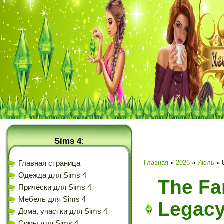
Sims 4:
Главная
»
2026
»
Июль
»
Главная страница
Одежда для Sims 4
The Fa
Причёски для Sims 4
Мебель для Sims 4
Legacy
Дома, участки для Sims 4
Симы для Sims 4