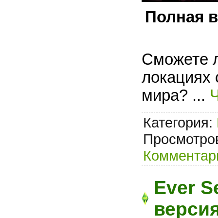
Полная в
Сможете л
локациях 
мира?
...
Категория:
Просмотров
Комментари
Ever S
верси