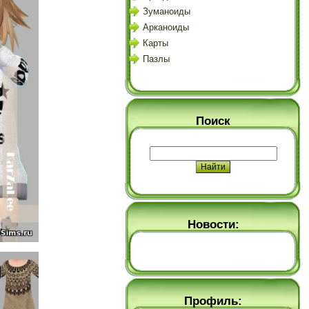
Зуманоиды
Арканоиды
Карты
Пазлы
Поиск
Новости:
Профиль: