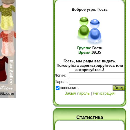
Доброе утро, Гость
Группа:
Гости
Время:
09:35
Гость, мы рады вас видеть.
Пожалуйста зарегистрируйтесь или
авторизуйтесь!
Логин:
Пароль:
запомнить
Забыл пароль
|
Регистрация
Статистика