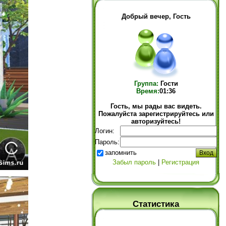
Добрый вечер, Гость
Группа:
Гости
Время:
01:36
Гость, мы рады вас видеть.
Пожалуйста зарегистрируйтесь или
авторизуйтесь!
Логин:
Пароль:
запомнить
Забыл пароль
|
Регистрация
Статистика