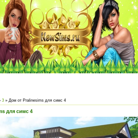
»
3
» Дом от Pralinesims для симс 4
ms для симс 4