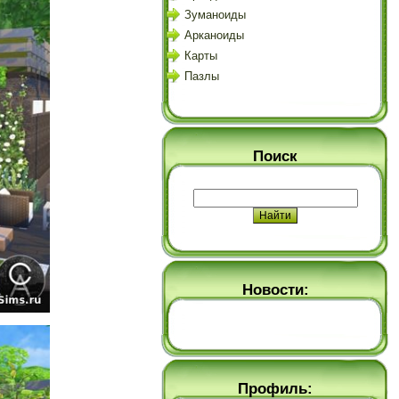
Зуманоиды
Арканоиды
Карты
Пазлы
Поиск
Новости:
Профиль: