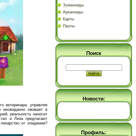
Зуманоиды
Арканоиды
Карты
Пазлы
Поиск
Новости:
го ветеринара, управляя
и неожиданно оживает в
дней, реальность наносит
стал и Лиза предлагают
лекарство от эпидемии?
Профиль: