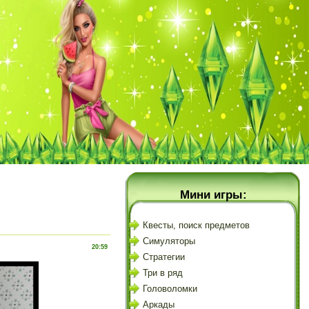
Мини игры:
Квесты, поиск предметов
Симуляторы
20:59
Стратегии
Три в ряд
Головоломки
Аркады