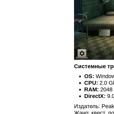
Системные тр
OS:
Windows
CPU:
2.0 G
RAM:
2048
DirectX:
9.
Издатель: Peak
Жанр: квест, л