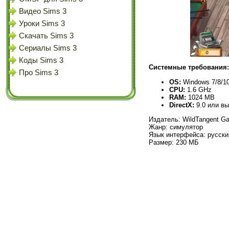
Видео Sims 3
Уроки Sims 3
Скачать Sims 3
Сериалы Sims 3
Коды Sims 3
Системные требования:
Про Sims 3
OS:
Windows 7/8/1
CPU:
1.6 GHz
RAM:
1024 MB
DirectX:
9.0 или в
Издатель: WildTangent G
Жанр: симулятор
Язык интерфейса: русски
Размер: 230 МБ