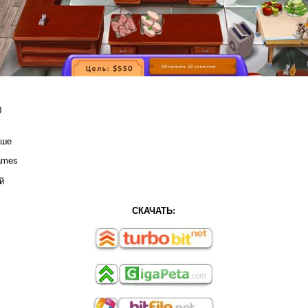
0
ыше
ames
й
СКАЧАТЬ: