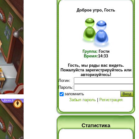
Доброе утро, Гость
Группа:
Гости
Время:
14:33
Гость, мы рады вас видеть.
Пожалуйста зарегистрируйтесь или
авторизуйтесь!
Логин:
Пароль:
запомнить
Забыл пароль
|
Регистрация
Статистика