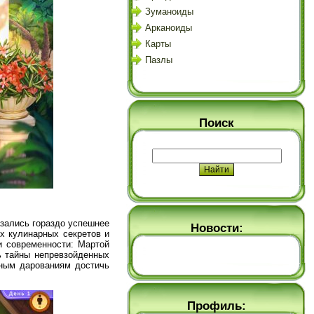
Зуманоиды
Арканоиды
Карты
Пазлы
Поиск
азались гораздо успешнее
Новости:
их кулинарных секретов и
и современности: Мартой
ь тайны непревзойденных
юным дарованиям достичь
Профиль: