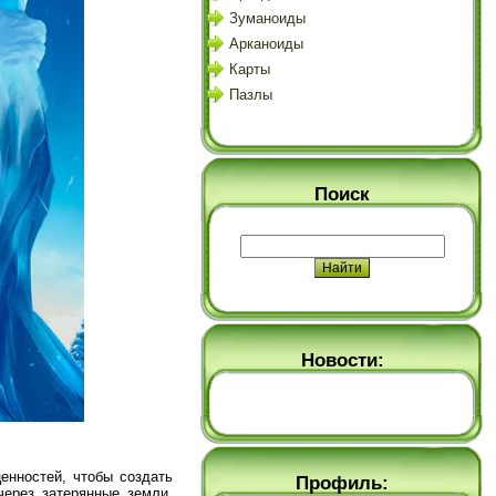
Зуманоиды
Арканоиды
Карты
Пазлы
Поиск
Новости:
енностей, чтобы создать
Профиль:
через затерянные земли,