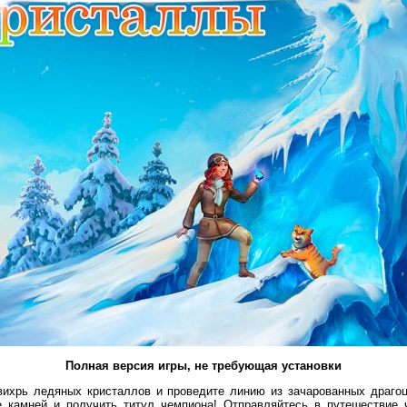
Полная версия игры, не требующая установки
вихрь ледяных кристаллов и проведите линию из зачарованных драгоц
е камней и получить титул чемпиона! Отправляйтесь в путешествие 