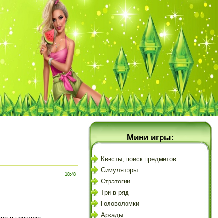
Мини игры:
Квесты, поиск предметов
Симуляторы
18:48
Стратегии
Три в ряд
Головоломки
Аркады
вие в прошлое