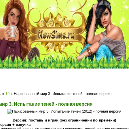
ь
»
19
» Нарисованный мир 3. Испытание теней - полная версия
ир 3. Испытание теней - полная версия
Версия: поставь и играй (без ограничений по времени)
ерсия + озвучка
популярной серии игр позволит вам совершить незабываемое путешест