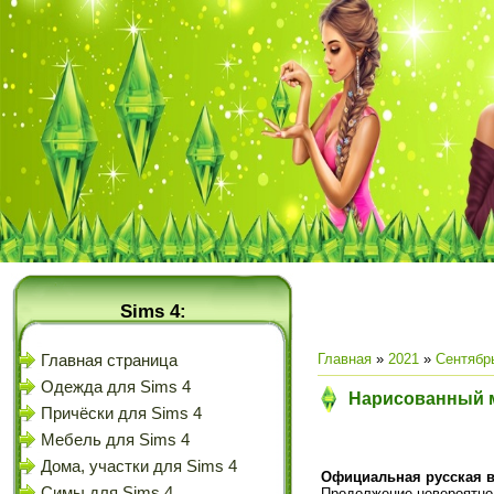
Sims 4:
Главная
»
2021
»
Сентябр
Главная страница
Одежда для Sims 4
Нарисованный м
Причёски для Sims 4
Мебель для Sims 4
Дома, участки для Sims 4
Официальная русская в
Симы для Sims 4
Продолжение невероятно 