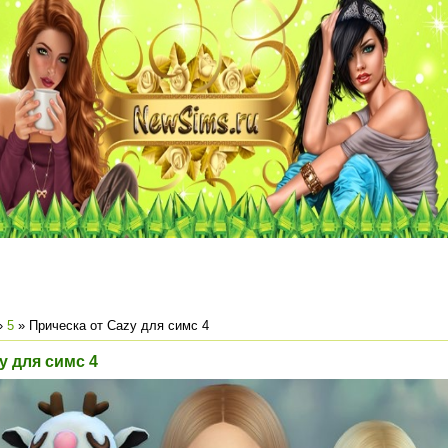
»
5
» Прическа от Cazy для симс 4
y для симс 4