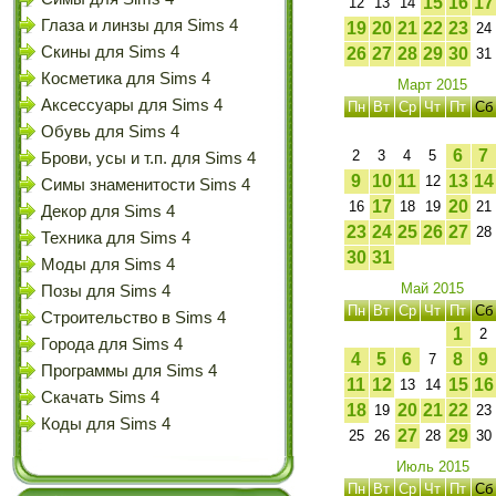
15
16
17
12
13
14
Глаза и линзы для Sims 4
19
20
21
22
23
24
Скины для Sims 4
26
27
28
29
30
31
Косметика для Sims 4
Март 2015
Аксессуары для Sims 4
Пн
Вт
Ср
Чт
Пт
Сб
Обувь для Sims 4
6
7
2
3
4
5
Брови, усы и т.п. для Sims 4
9
10
11
13
14
12
Симы знаменитости Sims 4
17
20
16
18
19
21
Декор для Sims 4
23
24
25
26
27
28
Техника для Sims 4
30
31
Моды для Sims 4
Май 2015
Позы для Sims 4
Пн
Вт
Ср
Чт
Пт
Сб
Строительство в Sims 4
1
2
Города для Sims 4
4
5
6
8
9
7
Программы для Sims 4
11
12
15
16
13
14
Скачать Sims 4
18
20
21
22
19
23
Коды для Sims 4
27
29
25
26
28
30
Июль 2015
Пн
Вт
Ср
Чт
Пт
Сб