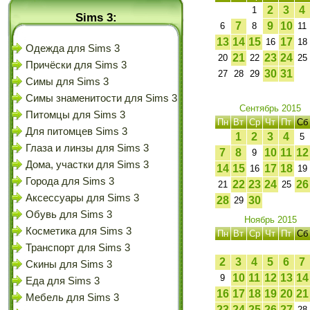
2
3
4
1
Sims 3:
7
9
10
6
8
11
13
14
15
17
16
18
Одежда для Sims 3
21
23
24
20
22
25
Причёски для Sims 3
30
31
27
28
29
Симы для Sims 3
Симы знаменитости для Sims 3
Сентябрь 2015
Питомцы для Sims 3
Пн
Вт
Ср
Чт
Пт
Сб
Для питомцев Sims 3
1
2
3
4
5
Глаза и линзы для Sims 3
7
8
10
11
12
9
Дома, участки для Sims 3
14
15
17
18
16
19
Города для Sims 3
22
23
24
26
21
25
Аксессуары для Sims 3
28
30
29
Обувь для Sims 3
Ноябрь 2015
Косметика для Sims 3
Пн
Вт
Ср
Чт
Пт
Сб
Транспорт для Sims 3
2
3
4
5
6
7
Скины для Sims 3
10
11
12
13
14
9
Еда для Sims 3
16
17
18
19
20
21
Мебель для Sims 3
23
24
25
26
27
28