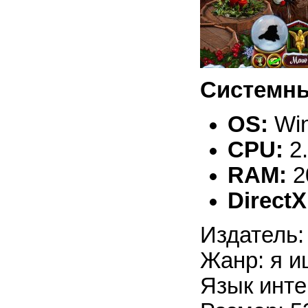
Системны
OS:
Win
CPU:
2
RAM:
2
DirectX
Издатель:
Жанр: я и
Язык инте