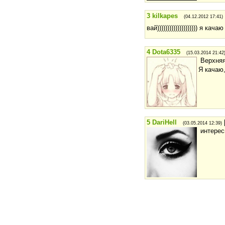
3
kilkapes
(04.12.2012 17:41)
вай)))))))))))))))))))) я кача
4
Dota6335
(15.03.2014 21:42
Верхняя
Я качаю
5
DariHell
(03.05.2014 12:39)
интерес