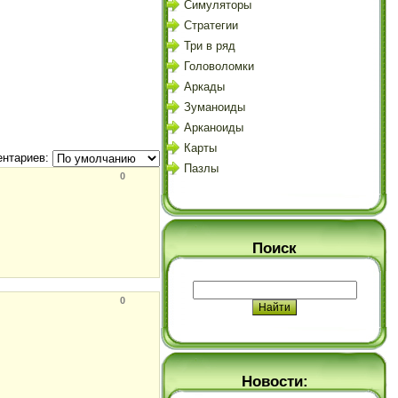
Симуляторы
Стратегии
Три в ряд
Головоломки
Аркады
Зуманоиды
Арканоиды
Карты
нтариев:
Пазлы
0
Поиск
0
Новости: