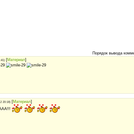
Порядок вывода комме
[
Материал
]
:41)
[
Материал
]
12 20:18)
АА!!!