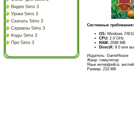
Видео Sims 3
Уроки Sims 3
Скачать Sims 3
Системные требования:
Сериалы Sims 3
OS:
Windows 7/8/10
Коды Sims 3
CPU:
2.0 GHz
Про Sims 3
RAM:
2048 MB
DirectX:
9.0 или в
Издатель: GameHouse
Жанр: симулятор
Язык интерфейса: англий
Размер: 210 МБ