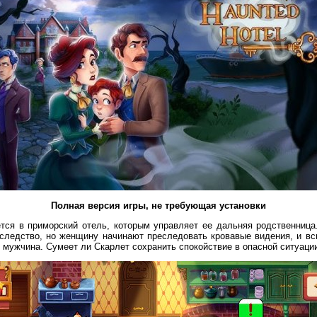
Полная версия игры, не требующая установки
тся в приморский отель, которым управляет ее дальняя родственница.
аследство, но женщину начинают преследовать кровавые видения, и вс
 мужчина. Сумеет ли Скарлет сохранить спокойствие в опасной ситуаци