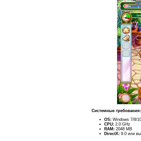
Системные требования:
OS:
Windows 7/8/10
CPU:
2.0 GHz
RAM:
2048 MB
DirectX:
9.0 или в