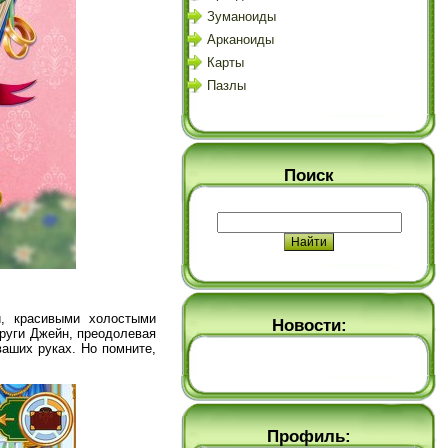
Зуманоиды
Арканоиды
Карты
Пазлы
Поиск
и, красивыми холостыми
Новости:
други Джейн, преодолевая
ваших руках. Но помните,
Профиль: