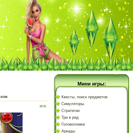
Мини игры:
сском
Квесты, поиск предметов
Симуляторы
10:21
Стратегии
Три в ряд
Головоломки
Аркады