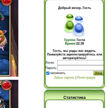
Добрый вечер, Гость
Группа:
Гости
Время:
22:38
Гость, мы рады вас видеть.
Пожалуйста зарегистрируйтесь или
авторизуйтесь!
Логин:
Пароль:
запомнить
Забыл пароль
|
Регистрация
Статистика