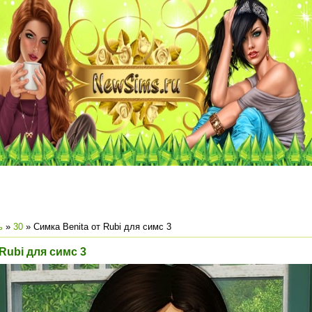
ь
»
30
» Симка Benita от Rubi для симс 3
 Rubi для симс 3