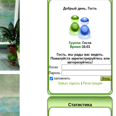
Добрый день, Гость
Группа:
Гости
Время:
16:01
Гость, мы рады вас видеть.
Пожалуйста зарегистрируйтесь или
авторизуйтесь!
Логин:
Пароль:
запомнить
Забыл пароль
|
Регистрация
Статистика