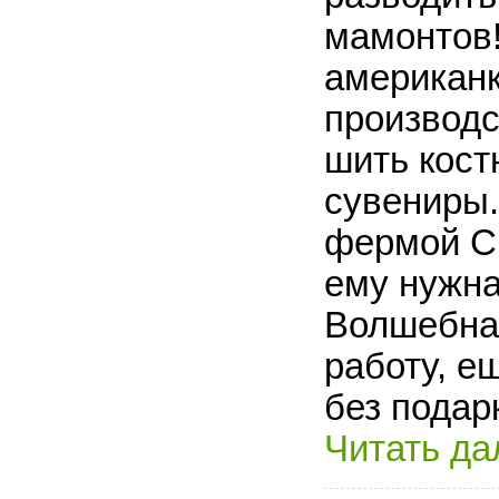
мамонтов
американк
производс
шить кост
сувениры.
фермой Ск
ему нужна
Волшебна
работу, е
без подар
Читать да