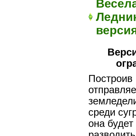
Весела
Ледни
верси
Верси
огр
Построив 
отправляе
земледели
среди суг
она будет
разводить