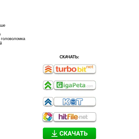
ыше
s
, головоломка
й
СКАЧАТЬ: