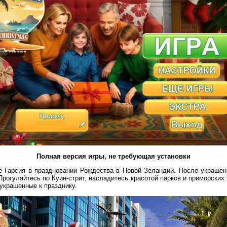
Полная версия игры, не требующая установки
е Гарсия в праздновании Рождества в Новой Зеландии. После украшен
Прогуляйтесь по Куин-стрит, насладитесь красотой парков и приморских
украшенные к празднику.