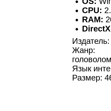
OS:
Win
CPU:
2
RAM:
2
DirectX
Издатель: 
Жанр: 
головоло
Язык инте
Размер: 4