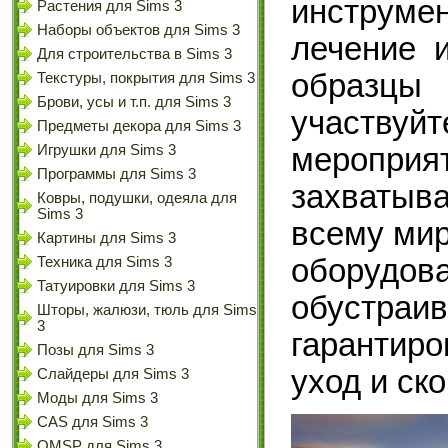
инструме
Растения для Sims 3
Наборы объектов для Sims 3
лечение и
Для строительства в Sims 3
образцы 
Текстуры, покрытия для Sims 3
Брови, усы и т.п. для Sims 3
участву
Предметы декора для Sims 3
меропр
Игрушки для Sims 3
Программы для Sims 3
захватыв
Ковры, подушки, одеяла для
Sims 3
всему мир
Картины для Sims 3
оборуд
Техника для Sims 3
Татуировки для Sims 3
обустра
Шторы, жалюзи, тюль для Sims
3
гарантир
Позы для Sims 3
уход и ск
Слайдеры для Sims 3
Моды для Sims 3
CAS для Sims 3
OMSP для Sims 3