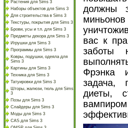
Растения для Sims 3
должны 
Наборы объектов для Sims 3
Для строительства в Sims 3
миньоно
Текстуры, покрытия для Sims 3
уничтожив
Брови, усы и т.п. для Sims 3
Предметы декора для Sims 3
вас к пр
Игрушки для Sims 3
заботы 
Программы для Sims 3
Ковры, подушки, одеяла для
выполня
Sims 3
Картины для Sims 3
Фрэнка 
Техника для Sims 3
задача, 
Татуировки для Sims 3
Шторы, жалюзи, тюль для Sims
диеты, с
3
Позы для Sims 3
вампир
Слайдеры для Sims 3
эффективн
Моды для Sims 3
CAS для Sims 3
OMSP для Sims 3