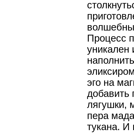
столкнуть
приготов
волшебны
Процесс п
уникален 
наполнить
эликсиром
эго на ма
добавить 
лягушки, 
пера мада
тукана. И