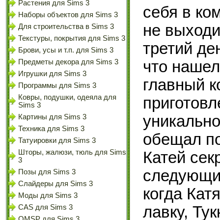
Растения для Sims 3
себя в ко
Наборы объектов для Sims 3
не выходи
Для строительства в Sims 3
Текстуры, покрытия для Sims 3
третий де
Брови, усы и т.п. для Sims 3
что наше
Предметы декора для Sims 3
Игрушки для Sims 3
главный к
Программы для Sims 3
Ковры, подушки, одеяла для
приготовл
Sims 3
уникально
Картины для Sims 3
Техника для Sims 3
обещал по
Татуировки для Sims 3
Шторы, жалюзи, тюль для Sims
Катей сек
3
следующий
Позы для Sims 3
Слайдеры для Sims 3
когда Кат
Моды для Sims 3
лавку, Тук
CAS для Sims 3
OMSP для Sims 3