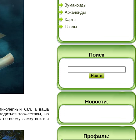
Зуманоиды
Арканоиды
Карты
Пазлы
Поиск
Новости:
ликолепный бал, а ваша
ладиться торжеством, но
а по всему замку вьются
Профиль: