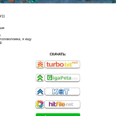
/11
ыше
s
 головоломка, я ищу
й
СКАЧАТЬ: