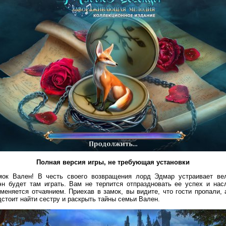
Полная версия игры, не требующая установки
мок Вален! В честь своего возвращения лорд Эдмар устраивает ве
эн будет там играть. Вам не терпится отпраздновать ее успех и нас
еняется отчаянием. Приехав в замок, вы видите, что гости пропали, 
стоит найти сестру и раскрыть тайны семьи Вален.