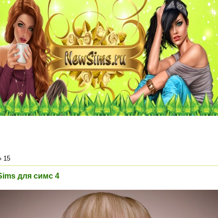
»
15
Sims для симс 4