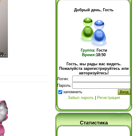
Добрый день, Гость
Группа:
Гости
Время:
18:50
Гость, мы рады вас видеть.
Пожалуйста зарегистрируйтесь или
авторизуйтесь!
Логин:
Пароль:
запомнить
Забыл пароль
|
Регистрация
Статистика