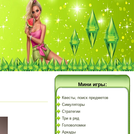
Мини игры:
Квесты, поиск предметов
Симуляторы
Стратегии
Три в ряд
Головоломки
Аркады