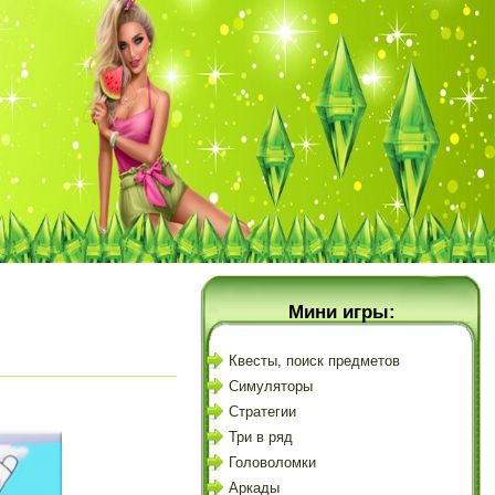
Мини игры:
Квесты, поиск предметов
Симуляторы
Стратегии
Три в ряд
Головоломки
Аркады