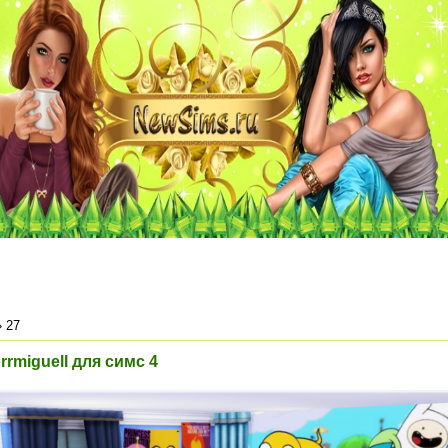
»
27
rrmiguell для симс 4