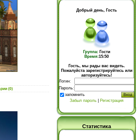
Добрый день, Гость
Группа:
Гости
Время:
15:50
Гость, мы рады вас видеть.
Пожалуйста зарегистрируйтесь или
авторизуйтесь!
Логин:
Пароль:
рии (0)
запомнить
Забыл пароль
|
Регистрация
Статистика