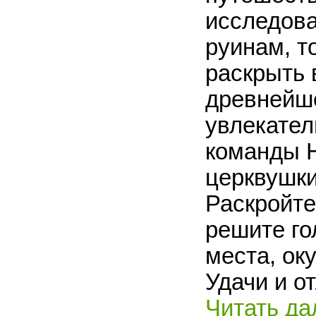
исследова
руинам, т
раскрыть 
древнейше
увлекател
команды H
церквушки
Раскройте
решите го
места, ок
Удачи и о
Читать да