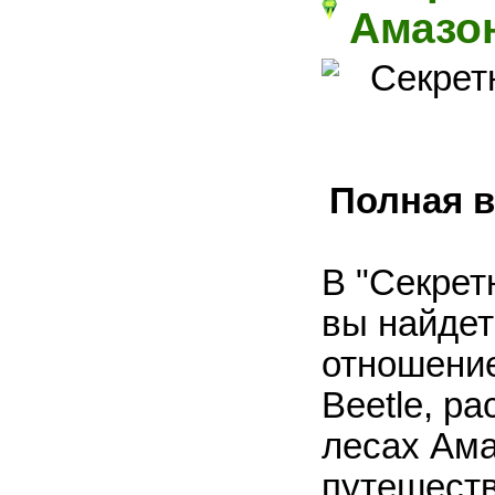
Амазон
Полная в
В "Секрет
вы найде
отношение
Beetle, р
лесах Ама
путешеств