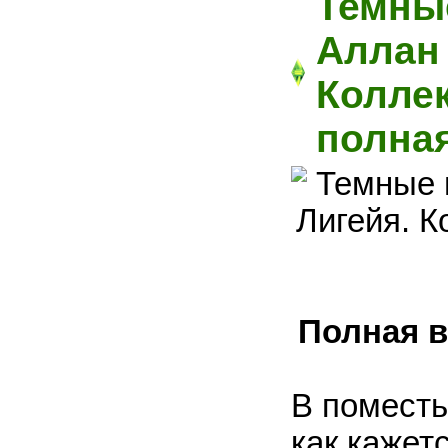
Темные
Аллан 
Коллек
полна
Полная в
В поместь
как кажет