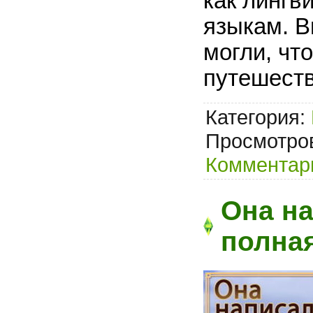
как лингв
языкам. В
могли, чт
путешеств
Категория:
Просмотров
Комментари
Она на
полна