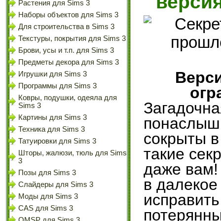
верси
Растения для Sims 3
Наборы объектов для Sims 3
Для строительства в Sims 3
Текстуры, покрытия для Sims 3
Брови, усы и т.п. для Sims 3
Предметы декора для Sims 3
Верси
Игрушки для Sims 3
Программы для Sims 3
огр
Ковры, подушки, одеяла для
Загадочна
Sims 3
Картины для Sims 3
понаслышк
Техника для Sims 3
сокрыты в
Татуировки для Sims 3
такие сек
Шторы, жалюзи, тюль для Sims
3
даже вам!
Позы для Sims 3
в далекое
Слайдеры для Sims 3
исправить
Моды для Sims 3
CAS для Sims 3
потерянны
OMSP для Sims 3