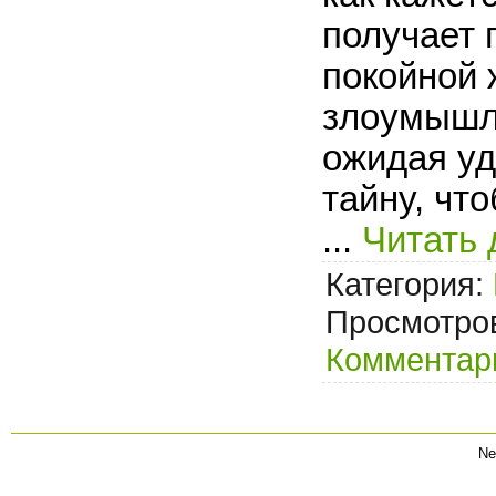
получает 
покойной 
злоумышле
ожидая уд
тайну, чт
...
Читать 
Категория:
Просмотров
Комментари
Ne