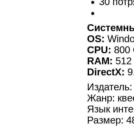
30 пот
Системны
OS:
Window
CPU:
800
RAM:
512
DirectX:
9
Издатель
Жанр: кве
Язык инте
Размер: 4