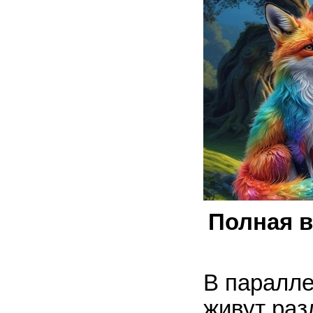
Полная в
В паралл
живут раз