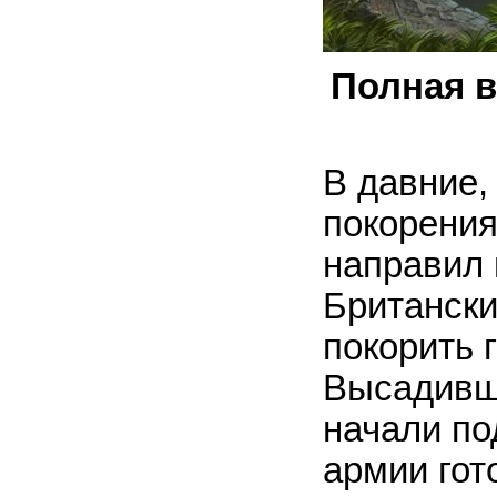
Полная в
В давние,
покорения
направил 
Британски
покорить 
Высадивши
начали под
армии гот