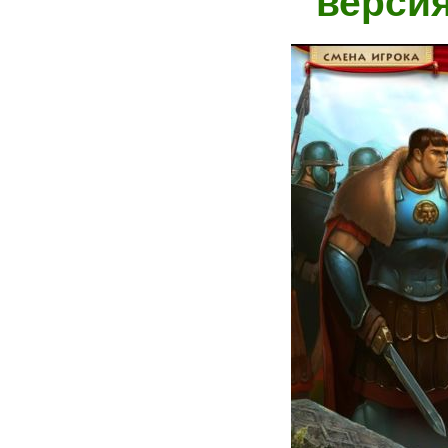
верси