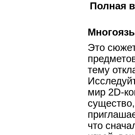
Полная в
Многоязы
Это сюжет
предмето
тему откл
Исследуй
мир 2D-ко
существо,
приглашае
что снача