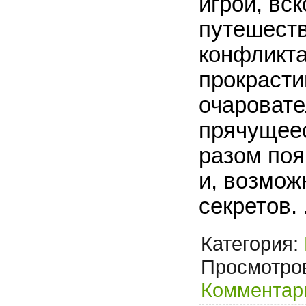
игрой, вс
путешест
конфликт
прокрасти
очаровате
прячущеес
разом поя
и, возмож
секретов.
Категория:
Просмотров
Комментари