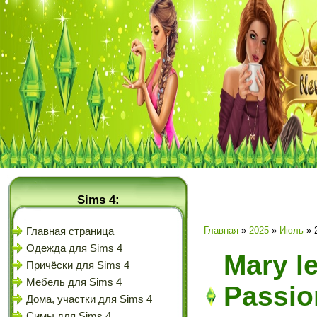
Sims 4:
Главная
»
2025
»
Июль
»
Главная страница
Одежда для Sims 4
Mary l
Причёски для Sims 4
Мебель для Sims 4
Passio
Дома, участки для Sims 4
Симы для Sims 4