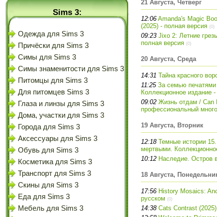
21 Августа, Четверг
Sims 3:
12:06
Amanda's Magic Book
(2025) - полная версия
(0)
Одежда для Sims 3
09:23
Jixo 2: Летние грез
полная версия
(0)
Причёски для Sims 3
Симы для Sims 3
20 Августа, Среда
Симы знаменитости для Sims 3
14:31
Тайна красного вор
Питомцы для Sims 3
11:25
За семью печатями 
Для питомцев Sims 3
Коллекционное издание -
09:02
Жизнь отдам / Can 
Глаза и линзы для Sims 3
профессиональный много
Дома, участки для Sims 3
19 Августа, Вторник
Города для Sims 3
Аксессуары для Sims 3
12:18
Темные истории 15.
мертвыми. Коллекционное
Обувь для Sims 3
10:12
Наследие. Остров в
Косметика для Sims 3
Транспорт для Sims 3
18 Августа, Понедельни
Скины для Sims 3
17:56
History Mosaics: An
Еда для Sims 3
русском
(0)
Мебель для Sims 3
14:38
Cats Contrast (2025