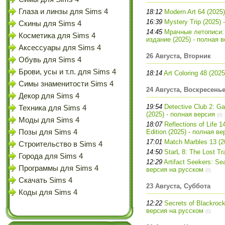
Глаза и линзы для Sims 4
18:12
Modern Art 64 (2025
16:39
Mystery Trip (2025)
Скины для Sims 4
14:45
Мрачные летописи:
Косметика для Sims 4
издание (2025) - полная 
Аксессуары для Sims 4
26 Августа, Вторник
Обувь для Sims 4
Брови, усы и т.п. для Sims 4
18:14
Art Coloring 48 (202
Симы знаменитости Sims 4
24 Августа, Воскресень
Декор для Sims 4
19:54
Detective Club 2: Ga
Техника для Sims 4
(2025) - полная версия
(0)
Моды для Sims 4
18:07
Reflections of Life 1
Позы для Sims 4
Edition (2025) - полная ве
17:01
Match Marbles 13 (2
Строительство в Sims 4
14:50
StarL 8: The Lost Tr
Города для Sims 4
12:29
Artifact Seekers: Sea
Программы для Sims 4
версия на русском
(0)
Скачать Sims 4
23 Августа, Суббота
Коды для Sims 4
12:22
Secrets of Blackroc
версия на русском
(0)