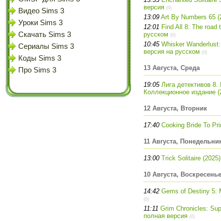
версия
(0)
Видео Sims 3
13:09
Art By Numbers 65 (
Уроки Sims 3
12:01
Find All 8: The road
Скачать Sims 3
русском
(0)
10:45
Whisker Wanderlust:
Сериалы Sims 3
версия на русском
(0)
Коды Sims 3
13 Августа, Среда
Про Sims 3
19:05
Лига детективов 8.
Коллекционное издание (2
12 Августа, Вторник
17:40
Cooking Bride To Pr
11 Августа, Понедельни
13:00
Trick Solitaire (202
10 Августа, Воскресень
14:42
Gems of Destiny 5:
(0)
11:11
Grim Chronicles: Supe
полная версия
(0)