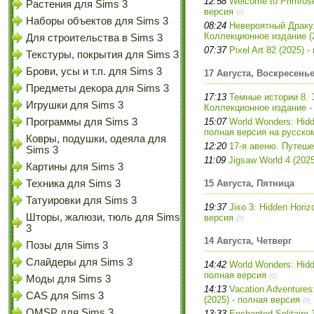
12:58
Welcome to Primrose
Растения для Sims 3
версия
(0)
Наборы объектов для Sims 3
08:24
Невероятный Дракул
Коллекционное издание (2
Для строительства в Sims 3
07:37
Pixel Art 82 (2025)
Текстуры, покрытия для Sims 3
Брови, усы и т.п. для Sims 3
17 Августа, Воскресень
Предметы декора для Sims 3
17:13
Темные истории 8. 
Игрушки для Sims 3
Коллекционное издание -
Программы для Sims 3
15:07
World Wonders: Hidde
полная версия на русско
Ковры, подушки, одеяла для
12:20
17-я авеню. Путеше
Sims 3
11:09
Jigsaw World 4 (202
Картины для Sims 3
Техника для Sims 3
15 Августа, Пятница
Татуировки для Sims 3
19:37
Jixo 3: Hidden Horiz
Шторы, жалюзи, тюль для Sims
версия
(0)
3
14 Августа, Четверг
Позы для Sims 3
Слайдеры для Sims 3
14:42
World Wonders: Hidde
полная версия
(0)
Моды для Sims 3
14:13
Vacation Adventures
CAS для Sims 3
(2025) - полная версия
(0)
OMSP для Sims 3
13:33
Enchanted Solitaire