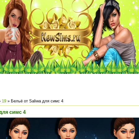
»
19
» Бельё от Saliwa для симс 4
 для симс 4