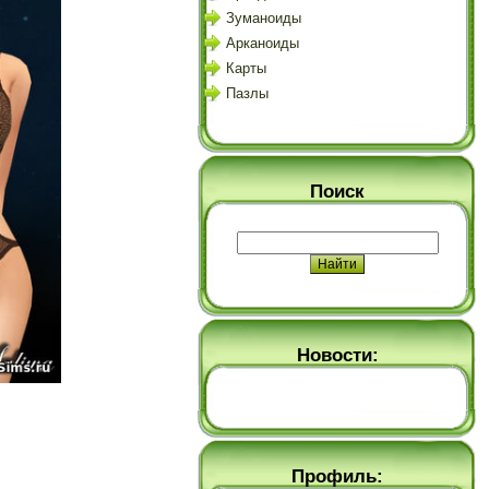
Зуманоиды
Арканоиды
Карты
Пазлы
Поиск
Новости:
Профиль: