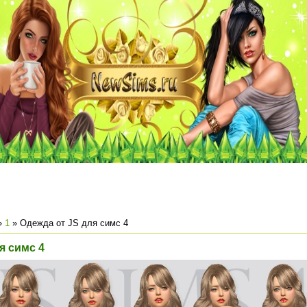
»
1
» Одежда от JS для симс 4
я симс 4